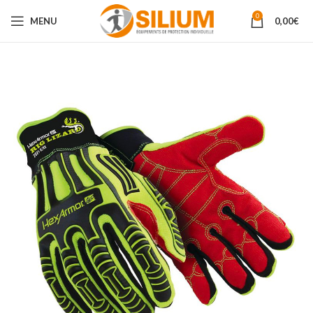
0
MENU
0,00
€