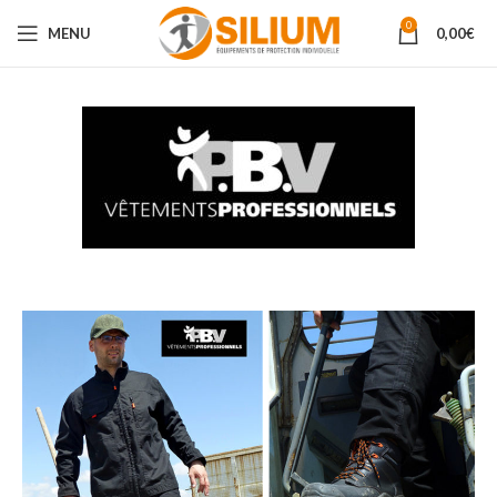
0
MENU
0,00
€