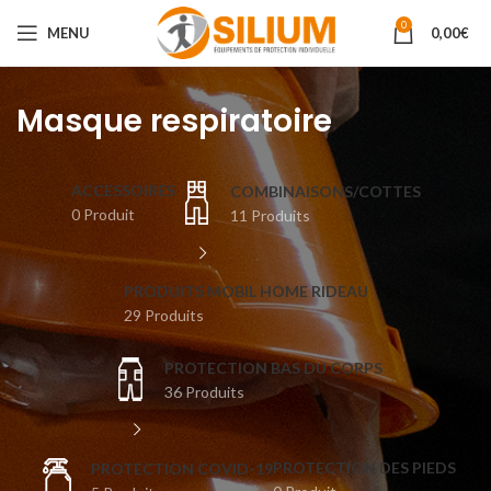
0
MENU
0,00
€
Masque respiratoire
ACCESSOIRES
COMBINAISONS/COTTES
0 Produit
11 Produits
PRODUITS MOBIL HOME RIDEAU
29 Produits
PROTECTION BAS DU CORPS
36 Produits
PROTECTION DES PIEDS
⁣PROTECTION COVID-19