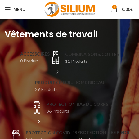
0
MENU
0,00
€
Vêtements de travail
ACCESSOIRES
COMBINAISONS/COTTES
0 Produit
11 Produits
PRODUITS MOBIL HOME RIDEAU
29 Produits
PROTECTION BAS DU CORPS
36 Produits
PROTECTION DES PIEDS
⁣PROTECTION COVID-19