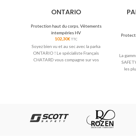
ONTARIO
PA
Protection haut du corps
,
Vêtements
intempéries HV
Protect
102,30
€
TTC
Soyez bien vu et au sec avec la parka
ONTARIO ! Le spécialiste Français
La gam
CHATARD vous compagne sur vos
SAFETY 
chantiers.
les pl
project