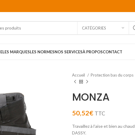
CATÉGORIES
E
LES MARQUES
LES NORMES
NOS SERVICES
À PROPOS
CONTACT
Accueil
Protection bas du corps
MONZA
50,52
€
TTC
Travaillez à l’aise et bien au ch
DASSY.