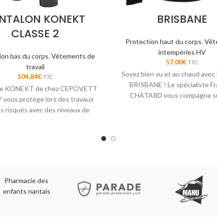
NTALON KONEKT
BRISBANE
CLASSE 2
Protection haut du corps
,
Vêt
intempéries HV
ion bas du corps
,
Vêtements de
57,00
€
TTC
travail
Soyez bien vu et au chaud avec
104,84
€
TTC
BRISBANE ! Le spécialiste Fr
me KONEKT de chez CEPOVETT
CHATARD vous compagne su
vous protège lors des travaux
chantiers.
us risqués avec des niveaux de
ions et de chaleur radiante les
plus élevés.
Pharmacie des
enfants nantais