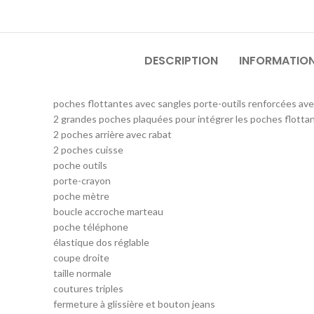
DESCRIPTION
INFORMATIO
poches flottantes avec sangles porte-outils renforcées a
2 grandes poches plaquées pour intégrer les poches flotta
2 poches arrière avec rabat
2 poches cuisse
poche outils
porte-crayon
poche mètre
boucle accroche marteau
poche téléphone
élastique dos réglable
coupe droite
taille normale
coutures triples
fermeture à glissière et bouton jeans