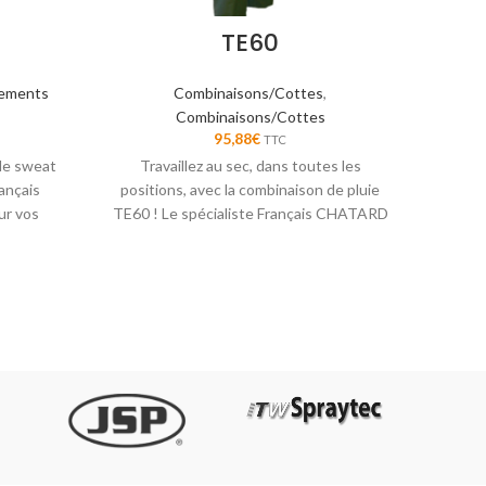
TE60
ements
Combinaisons/Cottes
,
Prote
Combinaisons/Cottes
95,88
€
TTC
 le sweat
Travaillez au sec, dans toutes les
DASSY
ançais
positions, avec la combinaison de pluie
visuel
r vos
TE60 ! Le spécialiste Français CHATARD
vous accompagne sur vos chantiers.