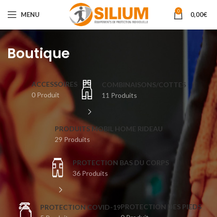
0
MENU
0,00
€
Boutique
ACCESSOIRES
COMBINAISONS/COTTES
0 Produit
11 Produits
PRODUITS MOBIL HOME RIDEAU
29 Produits
PROTECTION BAS DU CORPS
36 Produits
PROTECTION DES PIEDS
⁣PROTECTION COVID-19