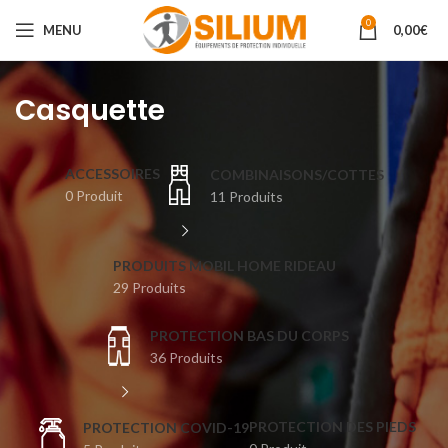
0
MENU
0,00
€
Casquette
ACCESSOIRES
COMBINAISONS/COTTES
0 Produit
11 Produits
PRODUITS MOBIL HOME RIDEAU
29 Produits
PROTECTION BAS DU CORPS
36 Produits
PROTECTION DES PIEDS
⁣PROTECTION COVID-19