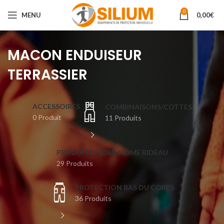
0
MENU
0,00
€
MACON ENDUISEUR
TERRASSIER
ACCESSOIRES
COMBINAISONS/COTTES
0 Produit
11 Produits
PRODUITS MOBIL HOME RIDEAU
29 Produits
PROTECTION BAS DU CORPS
36 Produits