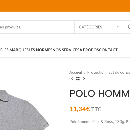
CATÉGORIES
E
LES MARQUES
LES NORMES
NOS SERVICES
À PROPOS
CONTACT
Accueil
Protection haut du corp
POLO HOMM
11,34
€
TTC
Polo homme Falk & Ross, 180g. Bo