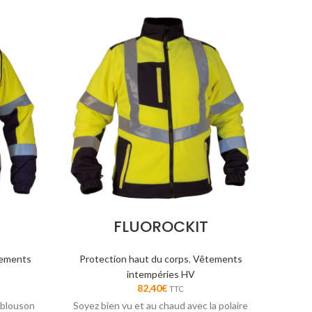
FLUOROCKIT
ements
Protection haut du corps
,
Vêtements
Protec
intempéries HV
82,40
€
TTC
 blouson
Soyez bien vu et au chaud avec la polaire
Combin