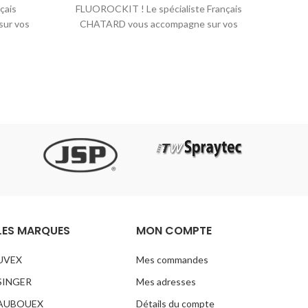
çais
FLUOROCKIT ! Le spécialiste Français
u
ur vos
CHATARD vous accompagne sur vos
conf
chantiers.
LES MARQUES
MON COMPTE
UVEX
Mes commandes
SINGER
Mes adresses
AUBOUEX
Détails du compte