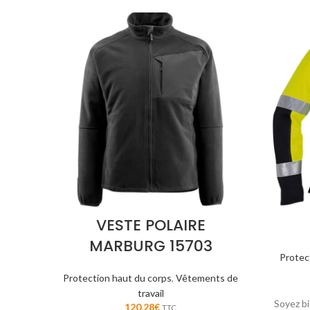
VESTE POLAIRE
MARBURG 15703
Protec
Protection haut du corps
,
Vêtements de
travail
Soyez bi
120,28
€
TTC