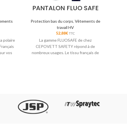
PANTALON FLUO SAFE
ements
Protection bas du corps
,
Vêtements de
Prot
travail HV
52,88
€
TTC
a polaire
La gamme FLUOSAFE de chez
Soyez 
Français
CEPOVETT SAFETY répond à de
pluie
ur vos
nombreux usages. Le tissu français de
CHA
ses produits ainsi que le lavage industriel
les rendent indispensables.