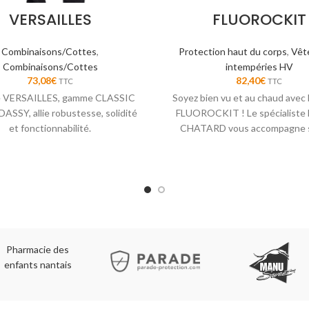
VERSAILLES
FLUOROCKIT
Combinaisons/Cottes
,
Protection haut du corps
,
Vêt
Combinaisons/Cottes
intempéries HV
73,08
€
82,40
€
TTC
TTC
e VERSAILLES, gamme CLASSIC
Soyez bien vu et au chaud avec l
DASSY, allie robustesse, solidité
FLUOROCKIT ! Le spécialiste 
et fonctionnabilité.
CHATARD vous accompagne s
chantiers.
Pharmacie des
enfants nantais