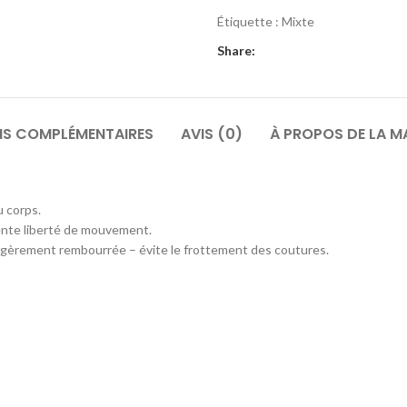
Étiquette :
Mixte
Share:
NS COMPLÉMENTAIRES
AVIS (0)
À PROPOS DE LA 
u corps.
ente liberté de mouvement.
égèrement rembourrée – évite le frottement des coutures.