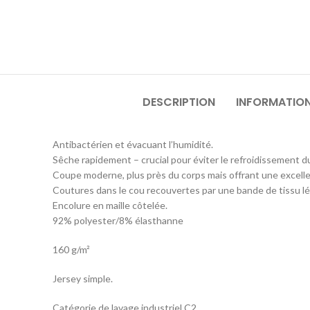
DESCRIPTION
INFORMATIO
Antibactérien et évacuant l’humidité.
Sêche rapidement – crucial pour éviter le refroidissement d
Coupe moderne, plus près du corps mais offrant une excell
Coutures dans le cou recouvertes par une bande de tissu l
Encolure en maille côtelée.
92% polyester/8% élasthanne
160 g/m²
Jersey simple.
Catégorie de lavage industriel C2