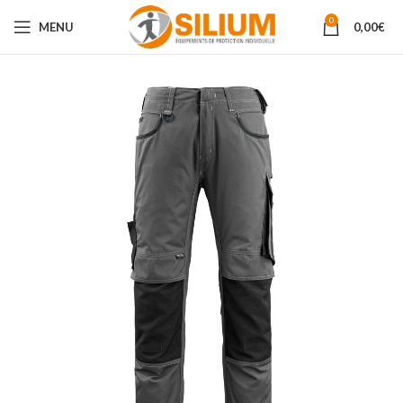
0
MENU
0,00
€