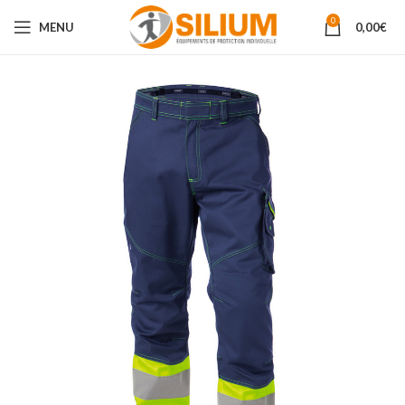
0
MENU
0,00
€