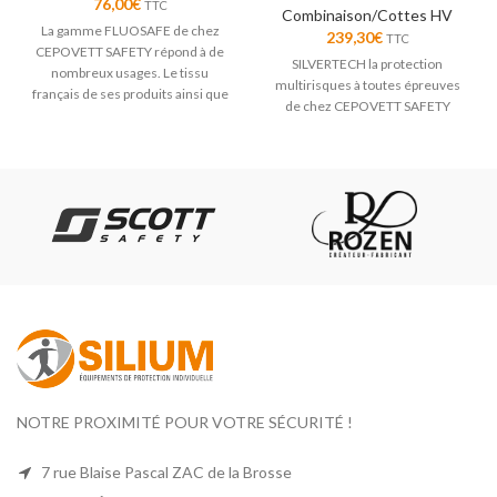
76,00
€
TTC
Combinaison/Cottes HV
La gamme FLUOSAFE de chez
239,30
€
TTC
CEPOVETT SAFETY répond à de
SILVERTECH la protection
nombreux usages. Le tissu
multirisques à toutes épreuves
français de ses produits ainsi que
de chez CEPOVETT SAFETY
le lavage industriel les rendent
indispensables.
NOTRE PROXIMITÉ POUR VOTRE SÉCURITÉ !
7 rue Blaise Pascal ZAC de la Brosse