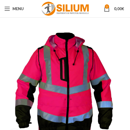
0
MENU
0,00
€