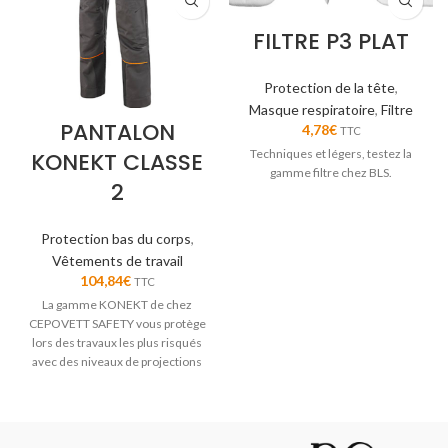
FILTRE P3 PLAT
Protection de la tête
,
Masque respiratoire
,
Filtre
PANTALON
4,78
€
TTC
Techniques et légers, testez la
KONEKT CLASSE
gamme filtre chez BLS.
2
Protection bas du corps
,
Vêtements de travail
104,84
€
TTC
La gamme KONEKT de chez
CEPOVETT SAFETY vous protège
lors des travaux les plus risqués
avec des niveaux de projections
et de chaleur radiante les plus
élevés.